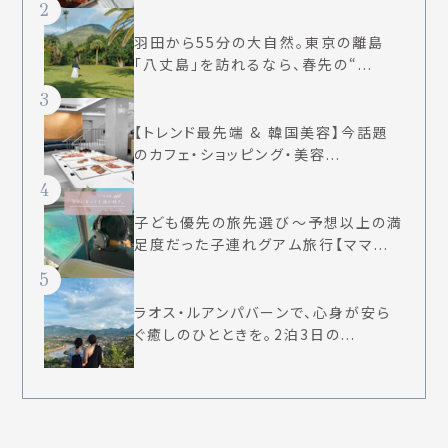
2
羽田から55分の大自然。東京の離島
「八丈島」を訪れるなら、春先の“...
3
【トレンド最先端 & 韓国美容】今話題
のカフェ・ショッピング・美容...
4
子ども優先の旅先選び〜予想以上の満
足度だった子連れグアム旅行【ママ...
5
ラオス・ルアンパバーンで、心身が安ら
ぐ癒しのひとときを。2泊3日の...