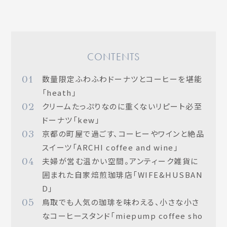
CONTENTS
01
数量限定ふわふわドーナツとコーヒーを堪能
「heath」
02
クリームたっぷりなのに重くないリピート必至
ドーナツ「kew」
03
京都の町屋で過ごす、コーヒーやワインと絶品
スイーツ「ARCHI coffee and wine」
04
夫婦が営む温かい空間。アンティーク雑貨に
囲まれた自家焙煎珈琲店「WIFE&HUSBAN
D」
05
鳥取でも人気の珈琲を味わえる、小さな小さ
なコーヒースタンド「miepump coffee sho