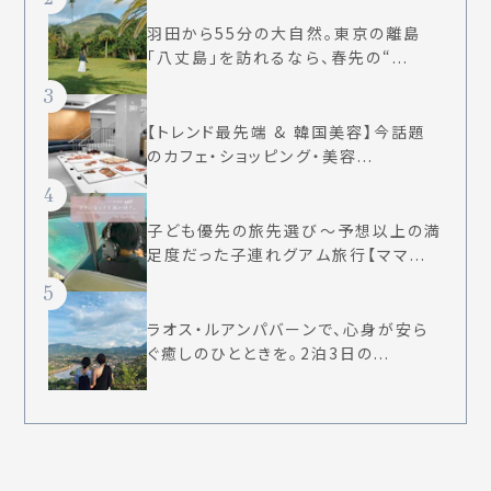
羽田から55分の大自然。東京の離島
「八丈島」を訪れるなら、春先の“...
3
【トレンド最先端 & 韓国美容】今話題
のカフェ・ショッピング・美容...
4
子ども優先の旅先選び〜予想以上の満
足度だった子連れグアム旅行【ママ...
5
ラオス・ルアンパバーンで、心身が安ら
ぐ癒しのひとときを。2泊3日の...