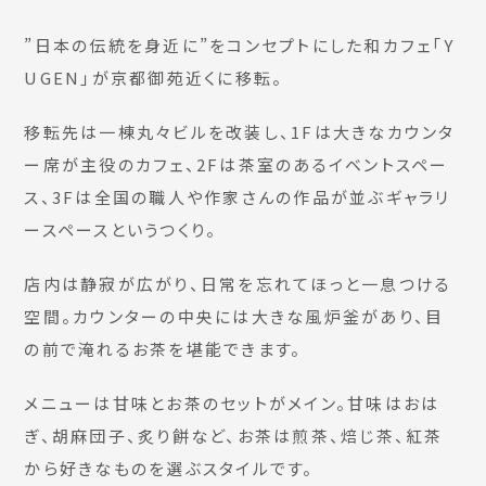
”日本の伝統を身近に”をコンセプトにした和カフェ「Y
UGEN」が京都御苑近くに移転。
移転先は一棟丸々ビルを改装し、1Fは大きなカウンタ
ー席が主役のカフェ、2Fは茶室のあるイベントスペー
ス、3Fは全国の職人や作家さんの作品が並ぶギャラリ
ースペースというつくり。
店内は静寂が広がり、日常を忘れてほっと一息つける
空間。カウンターの中央には大きな風炉釜があり、目
の前で淹れるお茶を堪能できます。
メニューは甘味とお茶のセットがメイン。甘味はおは
ぎ、胡麻団子、炙り餅など、お茶は煎茶、焙じ茶、紅茶
から好きなものを選ぶスタイルです。