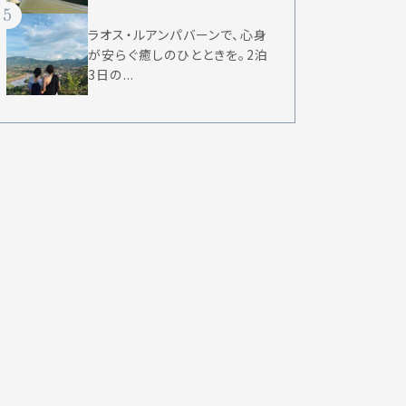
5
ラオス・ルアンパバーンで、心身
が安らぐ癒しのひとときを。2泊
3日の...