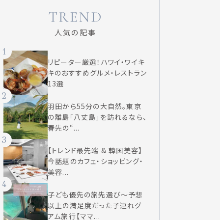
TREND
人気の記事
1
リピーター厳選！ハワイ・ワイキ
キのおすすめグルメ・レストラン
13選
2
羽田から55分の大自然。東京
の離島「八丈島」を訪れるなら、
春先の“...
3
【トレンド最先端 & 韓国美容】
今話題のカフェ・ショッピング・
美容...
4
子ども優先の旅先選び〜予想
以上の満足度だった子連れグ
アム旅行【ママ...