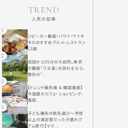
TREND
人気の記事
1
リピーター厳選！ハワイ・ワイキ
キのおすすめグルメ・レストラン
13選
2
羽田から55分の大自然。東京
の離島「八丈島」を訪れるなら、
春先の“...
3
【トレンド最先端 & 韓国美容】
今話題のカフェ・ショッピング・
美容...
4
子ども優先の旅先選び〜予想
以上の満足度だった子連れグ
アム旅行【ママ...