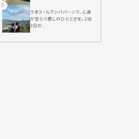
5
ラオス・ルアンパバーンで、心身
が安らぐ癒しのひとときを。2泊
3日の...