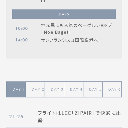
r」
DAY
6
地元民にも人気のベーグルショップ
10:00
「Noe Bagel」
サンフランシスコ国際空港へ
14:00
DAY
1
DAY
2
DAY
3
DAY
4
DAY
5
DAY
6
フライトはLCC「ZIPAIR」で快適に出
21:25
発