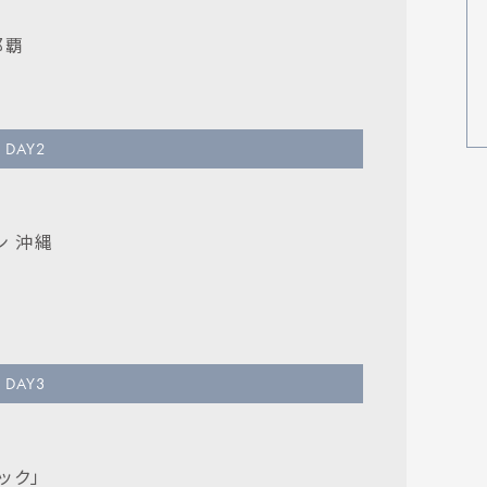
那覇
DAY
2
ン 沖縄
DAY
3
ック」