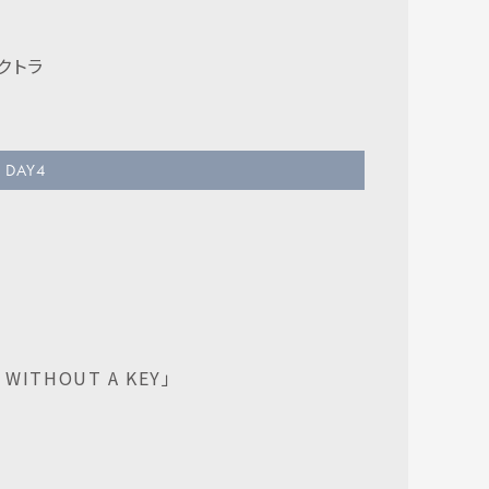
クトラ
DAY
4
WITHOUT A KEY」