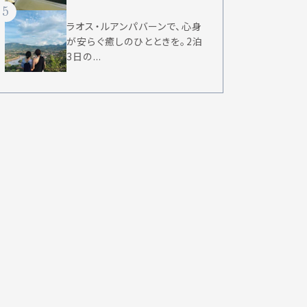
5
ラオス・ルアンパバーンで、心身
が安らぐ癒しのひとときを。2泊
3日の...