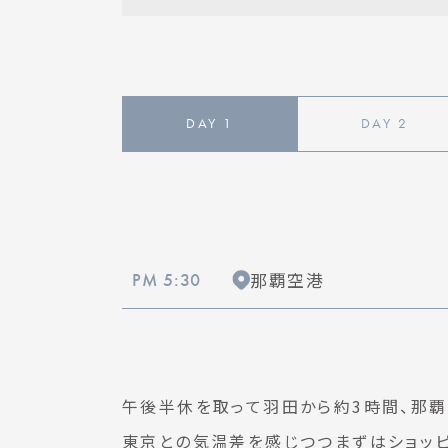
DAY
1
DAY
2
那覇空港
PM 5:30
午後半休を取って羽田から約3時間、那覇
東京との気温差を感じつつまずはショッピ