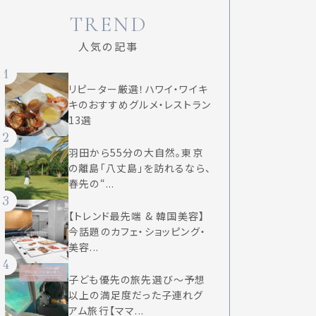
TREND
人気の記事
1
リピーター厳選！ハワイ・ワイキ
キのおすすめグルメ・レストラン
13選
2
羽田から55分の大自然。東京
の離島「八丈島」を訪れるなら、
春先の“...
3
【トレンド最先端 & 韓国美容】
今話題のカフェ・ショッピング・
美容...
4
子ども優先の旅先選び〜予想
以上の満足度だった子連れグ
アム旅行【ママ...