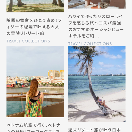
ハワイでゆったりスローライ
映画の舞台をひとり占め！フ
フを感じる旅～コスパ最強
ィジーの秘境で叶える大人
のおすすめオーシャンビュー
の冒険リトリート旅
ホテルをご紹...
TRAVEL COLLECTIONS
TRAVEL COLLECTIONS
ベトナム航空で行く、ベトナ
週末リゾート旅が叶う日本
ムの秘境「フーコック島」で、