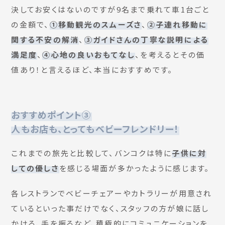
決してお安くはないのですが9名まで乗れて車1台ごと
の金額で、
①移動観光のスムーズさ
、
②子連れ移動に
関する不安の解消
、
③ガイドさんの丁寧な説明による
満足度
、
④心地の良いおもてなし
、を考えるとその価
値あり！と言えるほど、本当におすすめです。
おすすめポイント③
人もお店も、とってもベビーフレンドリー！
これまでの旅先と比較して、バンコクは特に
子供に対
しての優しさ
を感じる場面が多かったように感じます。
各レストランでベビーチェアーやカトラリーが用意され
ているといった事だけでなく、スタッフの方が娘に話し
かける、手を振るなど、積極的にコミュニケーションを