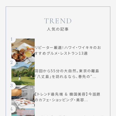
TREND
人気の記事
1
リピーター厳選！ハワイ・ワイキキのお
すすめグルメ・レストラン13選
2
羽田から55分の大自然。東京の離島
「八丈島」を訪れるなら、春先の“...
3
【トレンド最先端 & 韓国美容】今話題
のカフェ・ショッピング・美容...
4