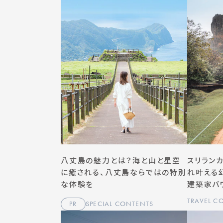
八丈島の魅力とは？海と山と星空
スリラン
に癒される、八丈島ならではの特別
れ叶える幻
な体験を
建築家バワ
TRAVEL C
PR
SPECIAL CONTENTS