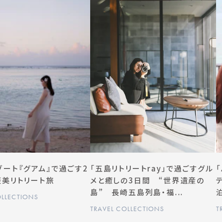
ゾート『グアム』で過ごす2
「五島リトリートray」で過ごすグル
褒美リトリート旅
メと癒しの3日間 “世界遺産の
島” 長崎五島列島・福...
OLLECTIONS
TRAVEL COLLECTIONS
T