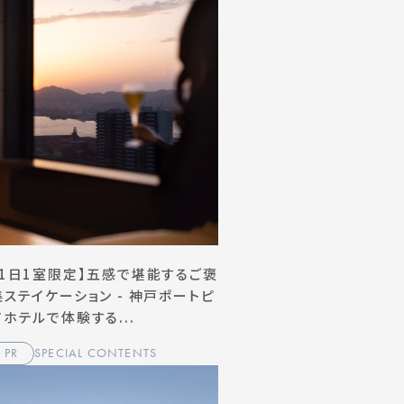
【1日1室限定】五感で堪能するご褒
美ステイケーション - 神戸ポートピ
アホテルで体験する...
PR
SPECIAL CONTENTS