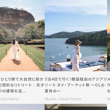
カひとり旅で大自然に抱か
3泊4日で行く！韓国経由のアジアリ
想的なリトリート - 天才
ゾート タイ・プーケット旅 〜OLの
の建築を巡...
夏休み〜
OLLECTIONS
TRAVEL COLLECTIONS
T