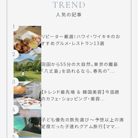
TREND
人気の記事
1
リピーター厳選！ハワイ・ワイキキのお
すすめグルメ・レストラン13選
2
羽田から55分の大自然。東京の離島
「八丈島」を訪れるなら、春先の“...
3
【トレンド最先端 & 韓国美容】今話題
のカフェ・ショッピング・美容...
4
子ども優先の旅先選び〜予想以上の満
足度だった子連れグアム旅行【ママ...
5