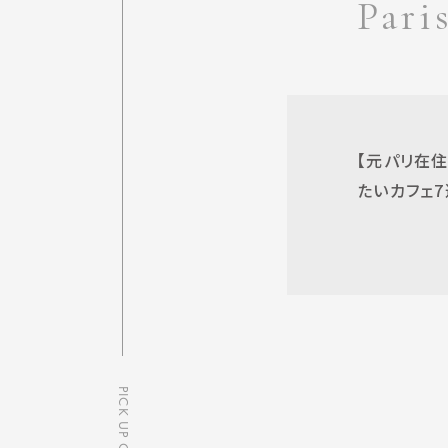
Pari
【元パリ在
たいカフェ7